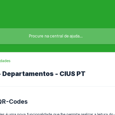
idades
 Departamentos - CIUS PT
 QR-Codes
es é uma nova funcionalidade que lhe permite realizar a leitura d