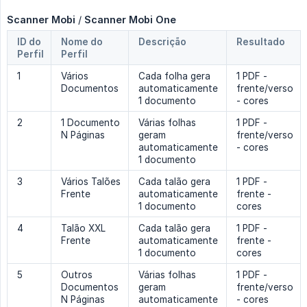
Scanner Mobi
/
Scanner Mobi One
ID do
Nome do
Descrição
Resultado
Perfil
Perfil
1
Vários
Cada folha gera
1 PDF -
Documentos
automaticamente
frente/verso
1 documento
- cores
2
1 Documento
Várias folhas
1 PDF -
N Páginas
geram
frente/verso
automaticamente
- cores
1 documento
3
Vários Talões
Cada talão gera
1 PDF -
Frente
automaticamente
frente -
1 documento
cores
4
Talão XXL
Cada talão gera
1 PDF -
Frente
automaticamente
frente -
1 documento
cores
5
Outros
Várias folhas
1 PDF -
Documentos
geram
frente/verso
N Páginas
automaticamente
- cores