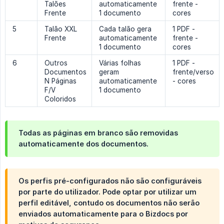
Talões
automaticamente
frente -
Frente
1 documento
cores
5
Talão XXL
Cada talão gera
1 PDF -
Frente
automaticamente
frente -
1 documento
cores
6
Outros
Várias folhas
1 PDF -
Documentos
geram
frente/verso
N Páginas
automaticamente
- cores
F/V
1 documento
Coloridos
Todas as páginas em branco são removidas
automaticamente dos documentos.
Os perfis pré-configurados não são configuráveis
por parte do utilizador. Pode optar por utilizar um
perfil editável, contudo os documentos não serão
enviados automaticamente para o Bizdocs por