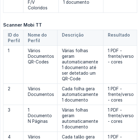
F/V
1 documento
Coloridos
Scanner Mobi TT
ID do
Nome do
Descrição
Resultado
Perfil
Perfil
1
Vários
Várias folhas
1 PDF -
Documentos
geram
frente/verso
QR-Codes
automaticamente
- cores
1 documento até
ser detetado um
QR-Code
2
Vários
Cada folha gera
1 PDF -
Documentos
automaticamente
frente/verso
1 documento
- cores
3
1
Várias folhas
1 PDF -
Documento
geram
frente/verso
N Páginas
automaticamente
- cores
1 documento
4
Vários
Cada talão gera
1 PDF -