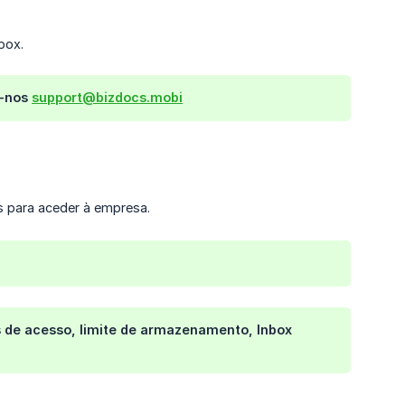
box.
e-nos
support@bizdocs.mobi
s para aceder à empresa.
s de acesso, limite de armazenamento, Inbox