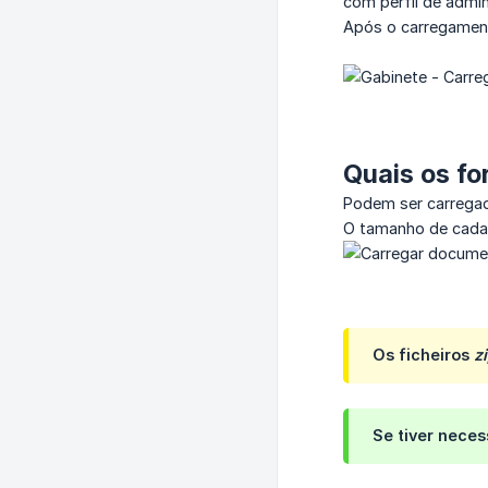
com perfil de admi
Após o carregamen
Quais os fo
Podem ser carregad
O tamanho de cada 
Os ficheiros
z
Se tiver nece