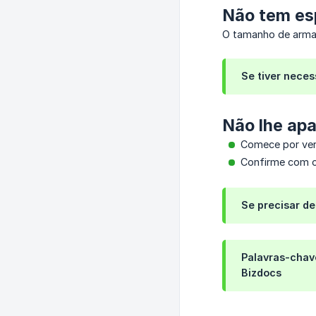
Não tem es
O tamanho de arma
Se tiver nece
Não lhe ap
Comece por veri
Confirme com o 
Se precisar d
Palavras-chave
Bizdocs